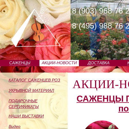
8 (903) 968 76 
8 (495) 988 76 
САЖЕНЦЫ
АКЦИИ-НОВОСТИ
ДОСТАВКА
ПИТОМНИКА
АКЦИИ-Н
КАТАЛОГ САЖЕНЦЕВ РОЗ
УКРЫВНОЙ МАТЕРИАЛ
САЖЕНЦЫ П
ПОДАРОЧНЫЕ
по
СЕРТИФИКАТЫ
НАШИ ВЫСТАВКИ
Видео