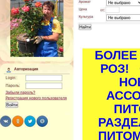
Аромат
Цена
от:
Культура
БОЛЕЕ 
РОЗ! 
Авторизация
НО
Login:
Пароль:
АСС
Забыли пароль?
Регистрация нового пользователя
ПИТ
РАЗДЕ
ПИТОМ
Share
Share
Share
Share