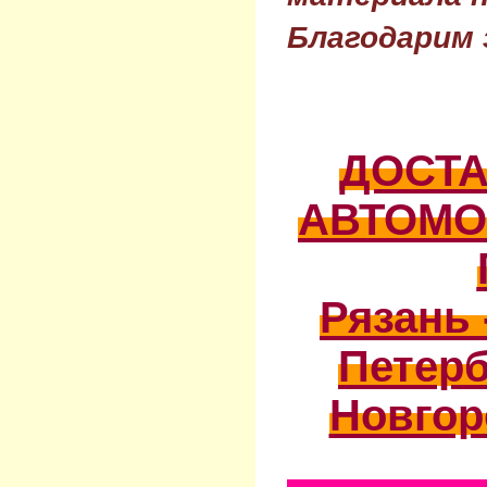
Благодарим 
ДОСТ
АВТОМО
Рязань 
Петерб
Новгор