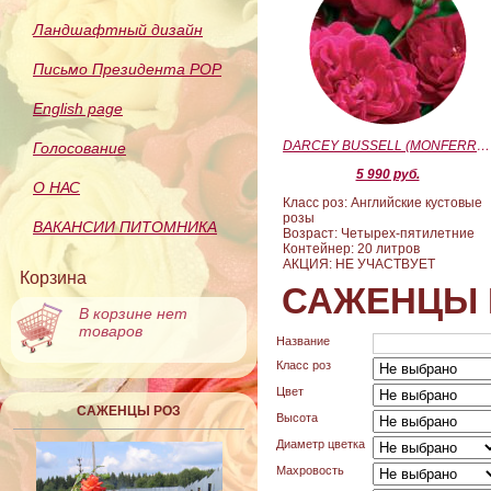
Ландшафтный дизайн
Письмо Президента РОР
English page
DARCEY BUSSELL (MONFERRATO) (Дарси Басл)
Голосование
5 990 руб.
О НАС
Класс роз: Английские кустовые
розы
ВАКАНСИИ ПИТОМНИКА
Возраст: Четырех-пятилетние
Контейнер: 20 литров
АКЦИЯ: НЕ УЧАСТВУЕТ
Корзина
САЖЕНЦЫ 
В корзине нет
товаров
Название
Класс роз
Цвет
САЖЕНЦЫ РОЗ
Высота
Диаметр цветка
Махровость