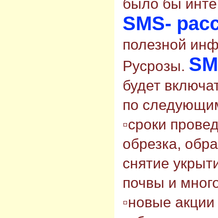
было бы инте
SMS- рас
полезной ин
SM
Русрозы.
будет включа
по следующи
▫сроки прове
обрезка, обра
снятие укрыт
почвы и много
▫новые акции