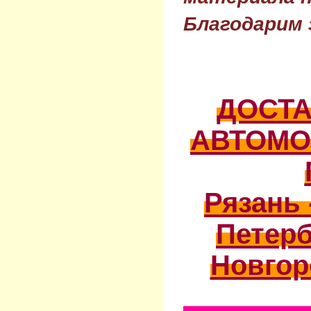
Благодарим 
ДОСТ
АВТОМО
Рязань 
Петерб
Новгор