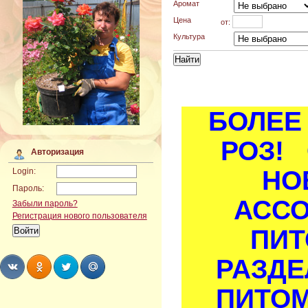
Аромат
Цена
от:
Культура
БОЛЕЕ 
РОЗ! 
Авторизация
НО
Login:
Пароль:
АСС
Забыли пароль?
Регистрация нового пользователя
ПИТ
РАЗДЕ
ПИТОМ
Share
Share
Share
Share