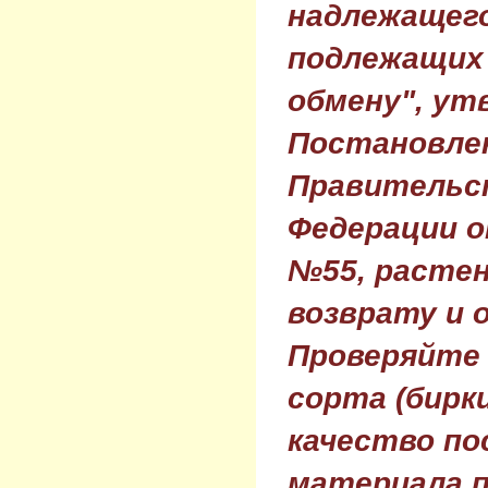
надлежащего
подлежащих 
обмену", ут
Постановле
Правительс
Федерации о
№55, растен
возврату и 
Проверяйте
сорта (бирки
качество по
материала п