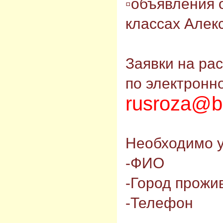
▫объявления о
классах Алек
⠀
Заявки на ра
по электронн
rusroza@b
Необходимо у
-ФИО
-Город прожи
-Телефон
⠀