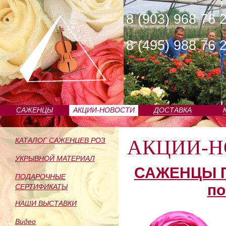
8 (903) 968 76 
8 (495) 988 76 
САЖЕНЦЫ
АКЦИИ-НОВОСТИ
ДОСТАВКА
ПИТОМНИКА
АКЦИИ-Н
КАТАЛОГ САЖЕНЦЕВ РОЗ
УКРЫВНОЙ МАТЕРИАЛ
САЖЕНЦЫ П
ПОДАРОЧНЫЕ
по
СЕРТИФИКАТЫ
НАШИ ВЫСТАВКИ
Видео