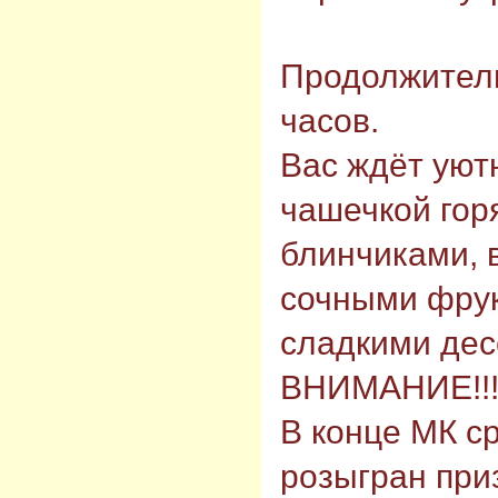
⠀
Продолжитель
часов.
Вас ждёт уют
чашечкой гор
блинчиками, 
сочными фрук
сладкими дес
ВНИМАНИЕ!!
В конце МК с
розыгран приз