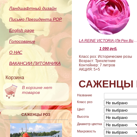
Ландшафтный дизайн
Письмо Президента РОР
English page
LA REINE VICTORIA (Ля Рен Виктория
Голосование
1 090 руб.
О НАС
Класс роз: Исторические розы
Возраст: Трехлетние
ВАКАНСИИ ПИТОМНИКА
Контейнер: 7 литров
АКЦИЯ: 5+5
Корзина
САЖЕНЦЫ 
В корзине нет
товаров
Название
Класс роз
Цвет
САЖЕНЦЫ РОЗ
Высота
Диаметр цветка
Махровость