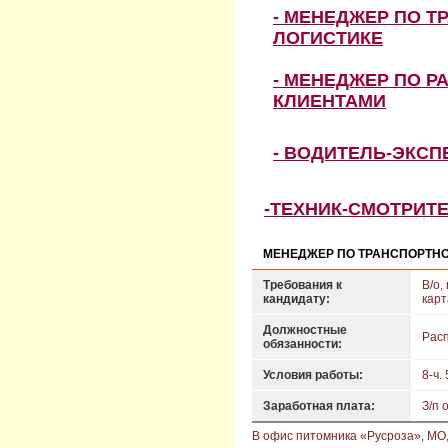
- МЕНЕДЖЕР ПО Т
ЛОГИСТИКЕ
- МЕНЕДЖЕР ПО Р
КЛИЕНТАМИ
- ВОДИТЕЛЬ-ЭКС
-ТЕХНИК-СМОТРИТ
МЕНЕДЖЕР ПО ТРАНСПОРТНО
Требования к
В/о,
кандидату:
карт
Должностные
Рас
обязанности:
Условия работы:
8-ч. 
Заработная плата:
З/п 
В офис питомника «Русроза», МО