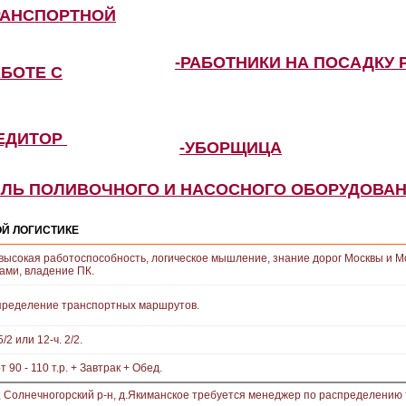
РАНСПОРТНОЙ
-РАБОТНИКИ НА ПОСАДКУ 
АБОТЕ С
ПЕДИТОР
-УБОРЩИЦА
ЕЛЬ ПОЛИВОЧНОГО И НАСОСНОГО ОБОРУДОВА
Й ЛОГИСТИКЕ
 высокая работоспособность, логическое мышление, знание дорог Москвы и М
ами, владение ПК.
пределение транспортных маршрутов.
5/2 или 12-ч. 2/2.
от 90 - 110 т.р. + Завтрак + Обед.
, Солнечногорский р-н, д.Якиманское требуется менеджер по распределению