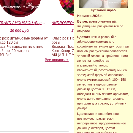
Кустовой шраб
Новинка 2025 г.
Бутон:
розово-кремовый,
BERTRAND AMOUSSOU (Бертран Амуссу)
ANDROMEDA (BARAND) (Андромеда)
яйцевидный, раскрывается по
10 000 руб.
2 090 руб.
спирали.
Цветок:
нежно розовый с
с роз: Штамбовые формы от
Класс роз: Почвопокровные
абрикосово-кремовым с
м до 120 см
розы
кофейным оттенком центром, при
аст: Четырех-пятилетние
Возраст: Трехлетние
ейнер: 20 литров
Контейнер: 7 литров
полном распускании появляется
Я: 3+1
АКЦИЯ: НЕ УЧАСТВУЕТ
зеленый глазок, а край внешнего
Все новинки »
лепестка приобретает
малиновый оттенок,
бархатистый, розетковидный со
звездчатой формой лепестков,
очень густомахровый, 100 - 150
лепестков в одном цветке,
диаметр цветка 9 - 12 см,
обладает очень лёгким ароматом,
очень долго сохраняет форму,
пригоден для срезки, устойчив к
дождю.
Цветение:
очень обильное,
повторное, практически
непрерывное, продолжительное
до конца октября, цветки
одиночные или собраны в