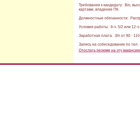
Требования к кандидату: В/о, вы
картами, владение ПК.
Должностные обязанности: Расп
Условия работы: 8-ч. 5/2 или 12-ч.
Заработная плата: З/п от 90 - 110 
Запись на собеседование по тел. +
Отослать резюме на эту вакансию