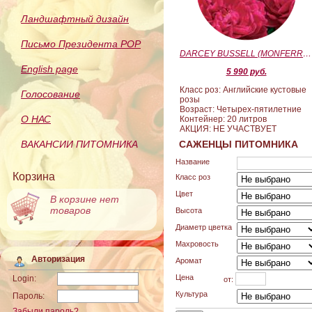
Ландшафтный дизайн
Письмо Президента РОР
DARCEY BUSSELL (MONFERRATO) (Дарси Басл)
English page
5 990 руб.
Класс роз: Английские кустовые
Голосование
розы
Возраст: Четырех-пятилетние
О НАС
Контейнер: 20 литров
АКЦИЯ: НЕ УЧАСТВУЕТ
ВАКАНСИИ ПИТОМНИКА
САЖЕНЦЫ ПИТОМНИКА
Название
Корзина
Класс роз
Цвет
В корзине нет
товаров
Высота
Диаметр цветка
Махровость
Авторизация
Аромат
Цена
Login:
от:
Культура
Пароль:
Забыли пароль?