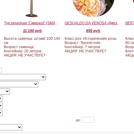
Туя западная "Смарагд" (SMARAGD) ШТАМБ 100-140
GESUALDO DA VENOSA (Джезуальдо Ди Веноза)
11 190 руб.
890 руб.
Высота саженца: штамб 100-140
Класс роз: Исторические розы
Клас
см
Возраст: Трехлетние
80 с
Возраст саженца:
Контейнер: 7 литров
Возр
Контейнер: 20 литров
АКЦИЯ: НЕ УЧАСТВУЕТ
Конт
АКЦИЯ: НЕ УЧАСТВУЕТ
АКЦИ
до: