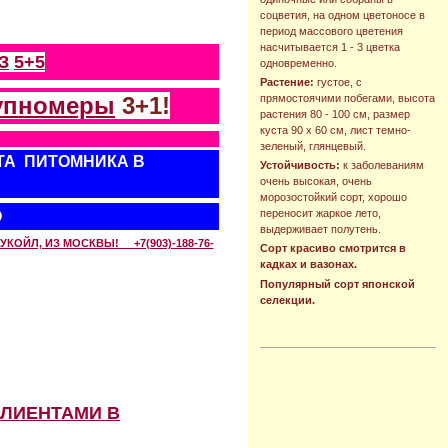
соцветия, на одном цветоносе в
период массового цветения
насчитывается 1 - 3 цветка
З
5+5
одновременно.
Растение:
густое, с
упномеры
3+1!
прямостоячими побегами, высота
растения 80 - 100 см, размер
куста 90 х 60 см, лист темно-
зеленый, глянцевый.
ТА ПИТОМНИКА В
Устойчивость:
к заболеваниям
очень высокая, очень
морозостойкий сорт, хорошо
переносит жаркое лето,
О
выдерживает полутень.
КОЙЛ, ИЗ МОСКВЫ! +7(903)-188-76-
Сорт красиво смотрится в
кадках и вазонах.
Популярный сорт японской
селекции.
КЛИЕНТАМИ В