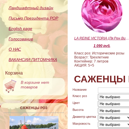
Ландшафтный дизайн
Письмо Президента РОР
English page
LA REINE VICTORIA (Ля Рен Виктория
Голосование
1 090 руб.
О НАС
Класс роз: Исторические розы
Возраст: Трехлетние
ВАКАНСИИ ПИТОМНИКА
Контейнер: 7 литров
АКЦИЯ: 5+5
Корзина
САЖЕНЦЫ 
В корзине нет
товаров
Название
Класс роз
Цвет
САЖЕНЦЫ РОЗ
Высота
Диаметр цветка
Махровость