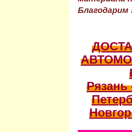
Благодарим 
ДОСТ
АВТОМО
Рязань 
Петерб
Новгор