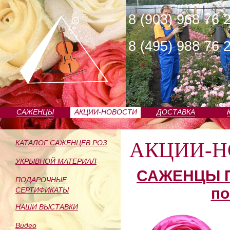
8 (903) 968 76 
8 (495) 988 76 
САЖЕНЦЫ
АКЦИИ-НОВОСТИ
ДОСТАВКА
ПИТОМНИКА
АКЦИИ-Н
КАТАЛОГ САЖЕНЦЕВ РОЗ
УКРЫВНОЙ МАТЕРИАЛ
САЖЕНЦЫ П
ПОДАРОЧНЫЕ
по
СЕРТИФИКАТЫ
НАШИ ВЫСТАВКИ
Видео