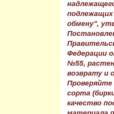
надлежащего
подлежащих 
обмену", ут
Постановле
Правительс
Федерации о
№55, растен
возврату и 
Проверяйте
сорта (бирки
качество по
материала п