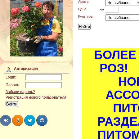
Аромат
Цена
от:
Культура
БОЛЕЕ 
РОЗ! 
Авторизация
НО
Login:
Пароль:
АСС
Забыли пароль?
Регистрация нового пользователя
ПИТ
РАЗДЕ
ПИТОМ
Share
Share
Share
Share