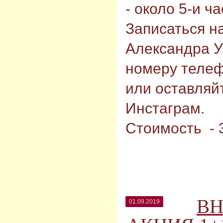
- около 5-и ч
Записаться н
Александра У
номеру телеф
или оставляйт
Инстаграм.⠀
Стоимость - 
ВН
01.09.2019