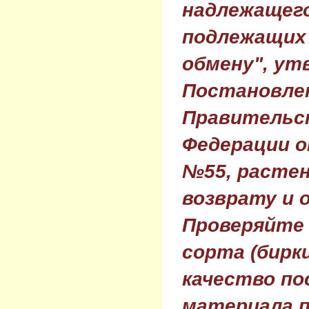
надлежащего
подлежащих 
обмену", ут
Постановле
Правительс
Федерации о
№55, растен
возврату и 
Проверяйте
сорта (бирки
качество по
материала п