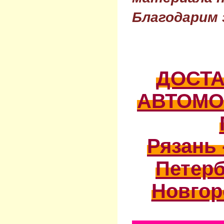
Благодарим 
ДОСТ
АВТОМО
Рязань 
Петерб
Новгор