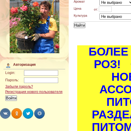
Аромат
Цена
от:
Культура
БОЛЕЕ 
РОЗ! 
Авторизация
НО
Login:
Пароль:
АСС
Забыли пароль?
Регистрация нового пользователя
ПИТ
РАЗДЕ
ПИТОМ
Share
Share
Share
Share