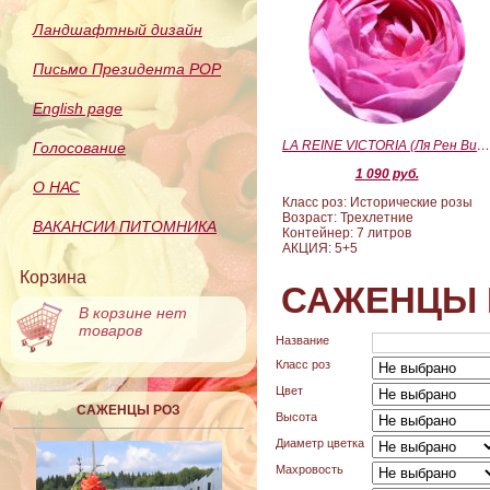
Ландшафтный дизайн
Письмо Президента РОР
English page
LA REINE VICTORIA (Ля Рен Виктория
Голосование
1 090 руб.
О НАС
Класс роз: Исторические розы
Возраст: Трехлетние
ВАКАНСИИ ПИТОМНИКА
Контейнер: 7 литров
АКЦИЯ: 5+5
Корзина
САЖЕНЦЫ 
В корзине нет
товаров
Название
Класс роз
Цвет
САЖЕНЦЫ РОЗ
Высота
Диаметр цветка
Махровость