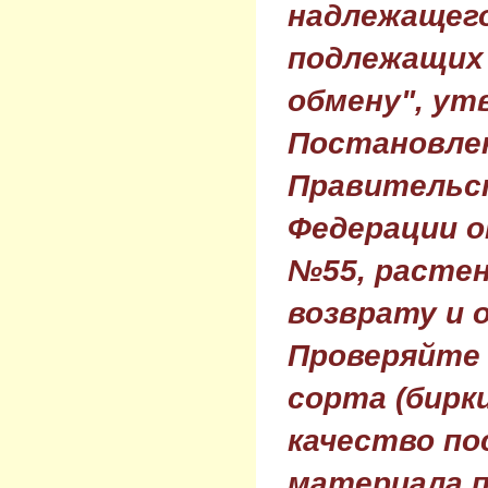
надлежащего
подлежащих 
обмену", ут
Постановле
Правительс
Федерации о
№55, растен
возврату и 
Проверяйте
сорта (бирки
качество по
материала п