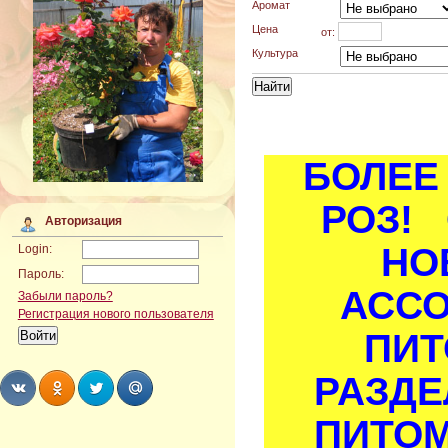
Аромат
Цена
от:
Культура
БОЛЕЕ 
РОЗ! 
Авторизация
НО
Login:
Пароль:
АСС
Забыли пароль?
Регистрация нового пользователя
ПИТ
РАЗДЕ
ПИТОМ
Share
Share
Share
Share