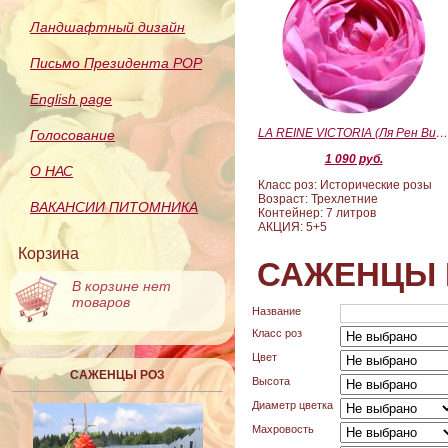
Ландшафтный дизайн
Письмо Президента РОР
English page
LA REINE VICTORIA (Ля Рен Виктория
Голосование
1 090 руб.
О НАС
Класс роз: Исторические розы
Возраст: Трехлетние
ВАКАНСИИ ПИТОМНИКА
Контейнер: 7 литров
АКЦИЯ: 5+5
Корзина
САЖЕНЦЫ 
В корзине нет
товаров
Название
Класс роз
Цвет
САЖЕНЦЫ РОЗ
Высота
Диаметр цветка
Махровость