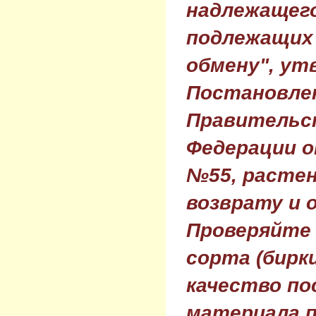
надлежащего
подлежащих 
обмену", ут
Постановле
Правительс
Федерации о
№55, растен
возврату и 
Проверяйте
сорта (бирки
качество по
материала п