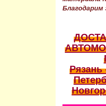
Благодарим 
ДОСТ
АВТОМО
Рязань 
Петерб
Новгор