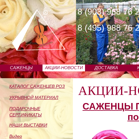
8 (903) 968 76 
8 (495) 988 76 
САЖЕНЦЫ
АКЦИИ-НОВОСТИ
ДОСТАВКА
ПИТОМНИКА
АКЦИИ-Н
КАТАЛОГ САЖЕНЦЕВ РОЗ
УКРЫВНОЙ МАТЕРИАЛ
САЖЕНЦЫ П
ПОДАРОЧНЫЕ
по
СЕРТИФИКАТЫ
НАШИ ВЫСТАВКИ
Видео