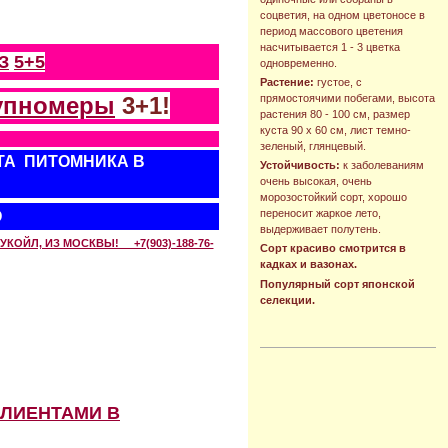
соцветия, на одном цветоносе в
период массового цветения
насчитывается 1 - 3 цветка
З
5+5
одновременно.
Растение:
густое, с
упномеры
3+1!
прямостоячими побегами, высота
растения 80 - 100 см, размер
куста 90 х 60 см, лист темно-
зеленый, глянцевый.
ТА ПИТОМНИКА В
Устойчивость:
к заболеваниям
очень высокая, очень
морозостойкий сорт, хорошо
переносит жаркое лето,
О
выдерживает полутень.
КОЙЛ, ИЗ МОСКВЫ! +7(903)-188-76-
Сорт красиво смотрится в
кадках и вазонах.
Популярный сорт японской
селекции.
КЛИЕНТАМИ В