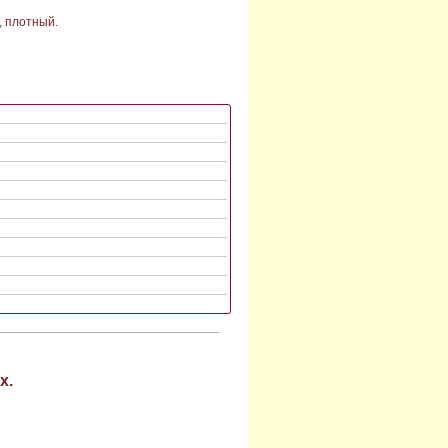
, плотный.
х.