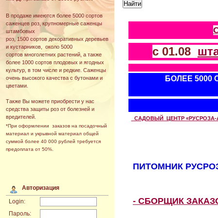
В продаже имеются более 5000 сортов
саженцев роз, крупномерные саженцы
штамбовых
роз, 1500 сортов декоративных деревьев
и кустарников, около 5000
с 01.08
шт
сортов многолетних растений, а также
более 1000 сортов плодовых и ягодных
культур, в том числе и редкие. Саженцы
БОЛЕЕ 5000
очень высокого качества с бутонами и
цветами.
Также Вы можете приобрести у нас
средства защиты роз от болезней и
вредителей.
САДОВЫЙ ЦЕНТР «РУСРОЗА-АВТ
*При оформлении заказов на посадочный
материал и укрывной материал общей
суммой более 40 000 рублей требуется
предоплата от 50%.
ПИТОМНИК РУСРОЗ
Авторизация
- СБОРЩИК ЗАКА
Login:
Пароль: