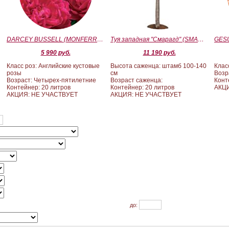
)
DARCEY BUSSELL (MONFERRATO) (Дарси Басл)
Туя западная "Смарагд" (SMARAGD) ШТАМБ 100-140
5 990 руб.
11 190 руб.
Класс роз: Английские кустовые
Высота саженца: штамб 100-140
Клас
розы
см
Возр
Возраст: Четырех-пятилетние
Возраст саженца:
Конт
Контейнер: 20 литров
Контейнер: 20 литров
АКЦ
АКЦИЯ: НЕ УЧАСТВУЕТ
АКЦИЯ: НЕ УЧАСТВУЕТ
до: