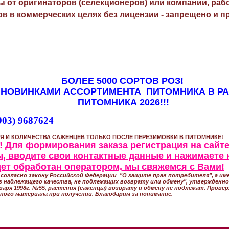
ы от оригинаторов (селекционеров) или компаний, раб
в в коммерческих целях без лицензии - запрещено и пр
БОЛЕЕ 5000 СОРТОВ РОЗ!
 НОВИНКАМИ АССОРТИМЕНТА ПИТОМНИКА В Р
ПИТОМНИКА 2026!!!
903) 9687624
Я И КОЛИЧЕСТВА САЖЕНЦЕВ ТОЛЬКО ПОСЛЕ ПЕРЕЗИМОВКИ В ПИТОМНИКЕ!
 Для формирования заказа регистрация на сайте
, вводите свои контактные данные и нажимаете 
удет обработан оператором, мы свяжемся с Вами!
согласно закону Российской Федерации "О защите прав потребителя", а име
 надлежащего качества, не подлежащих возврату или обмену", утвержден
варя 1998г. №55, растения (саженцы) возврату и обмену не подлежат. Прове
ного материала при получении. Благодарим за понимание.