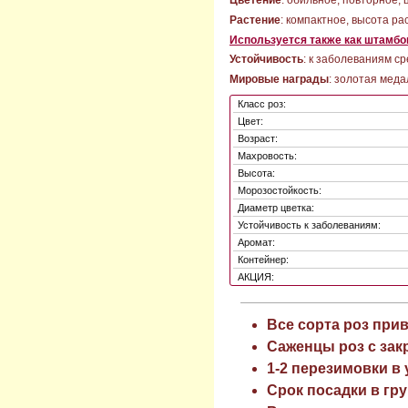
Цветение
: обильное, повторное,
Растение
: компактное, высота ра
Используется также как штамбо
Устойчивость
: к заболеваниям ср
Мировые награды
: золотая меда
Класс роз:
Цвет:
Возраст:
Махровость:
Высота:
Морозостойкость:
Диаметр цветка:
Устойчивость к заболеваниям:
Аромат:
Контейнер:
АКЦИЯ:
Все сорта роз при
Саженцы роз с зак
1-2 перезимовки в
Срок посадки в гру