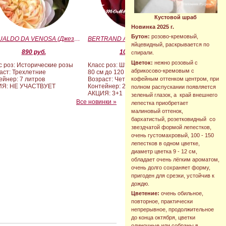
Кустовой шраб
Новинка 2025 г.
Бутон:
розово-кремовый,
GESUALDO DA VENOSA (Джезуальдо Ди Веноза)
BERTRAND AMOUSSOU (Бертран Амуссу)
яйцевидный, раскрывается по
890 руб.
10 000 руб.
спирали.
Цветок:
нежно розовый с
с роз: Исторические розы
Класс роз: Штамбовые формы от
абрикосово-кремовым с
аст: Трехлетние
80 см до 120 см
кофейным оттенком центром, при
ейнер: 7 литров
Возраст: Четырех-пятилетние
ИЯ: НЕ УЧАСТВУЕТ
Контейнер: 20 литров
полном распускании появляется
АКЦИЯ: 3+1
зеленый глазок, а край внешнего
Все новинки »
лепестка приобретает
малиновый оттенок,
бархатистый, розетковидный со
звездчатой формой лепестков,
очень густомахровый, 100 - 150
лепестков в одном цветке,
диаметр цветка 9 - 12 см,
обладает очень лёгким ароматом,
очень долго сохраняет форму,
пригоден для срезки, устойчив к
дождю.
Цветение:
очень обильное,
повторное, практически
непрерывное, продолжительное
до конца октября, цветки
одиночные или собраны в