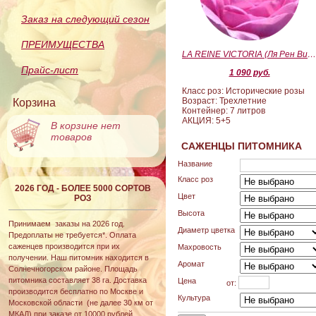
Заказ на следующий сезон
ПРЕИМУЩЕСТВА
LA REINE VICTORIA (Ля Рен Виктория
Прайс-лист
1 090 руб.
Класс роз: Исторические розы
Возраст: Трехлетние
Корзина
Контейнер: 7 литров
АКЦИЯ: 5+5
В корзине нет
товаров
САЖЕНЦЫ ПИТОМНИКА
Название
Класс роз
2026 ГОД - БОЛЕЕ 5000 СОРТОВ
Цвет
РОЗ
Высота
Принимаем заказы на 2026 год.
Диаметр цветка
Предоплаты не требуется*. Оплата
саженцев производится при их
Махровость
получении. Наш питомник находится в
Аромат
Солнечногорском районе. Площадь
питомника составляет 38 га. Доставка
Цена
от:
производится бесплатно по Москве и
Культура
Московской области (не далее 30 км от
МКАД) при заказе от 10000 рублей.