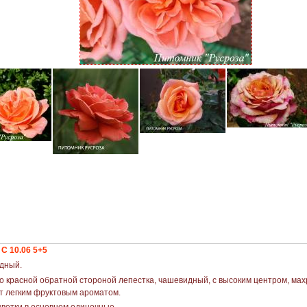
 10.06 5+5
идный.
красной обратной стороной лепестка, чашевидный, с высоким центром, махро
ет легким фруктовым ароматом.