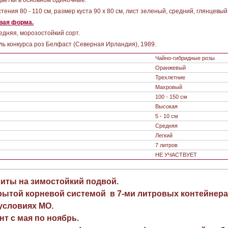
 цветки в основном одиночные.
стения 80 - 110 см, размер куста 90 х 80 см, лист зеленый, средний, глянцевый
вая форма.
едняя, морозостойкий сорт.
ль конкурса роз Белфаст (Северная Ирландия), 1989.
Чайно-гибридные розы
Оранжевый
Трехлетние
Махровый
100 - 150 см
Высокая
5 - 10 см
Средняя
Легкий
7 литров
НЕ УЧАСТВУЕТ
виты на зимостойкий подвой.
рытой корневой системой в 7-ми литровых контейнера
 условиях МО.
нт с мая по ноябрь.