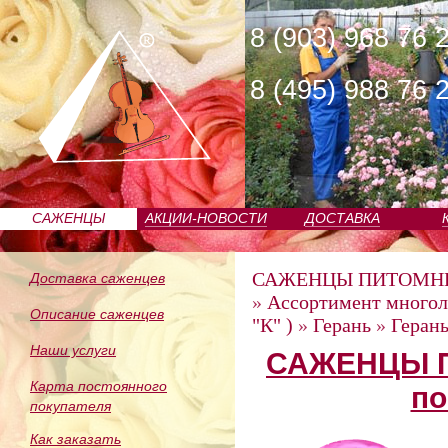
8 (903) 968 76 
8 (495) 988 76 
САЖЕНЦЫ
АКЦИИ-НОВОСТИ
ДОСТАВКА
ПИТОМНИКА
САЖЕНЦЫ ПИТОМН
Доставка саженцев
»
Ассортимент многол
Описание саженцев
"К" )
»
Герань
»
Герань
Наши услуги
САЖЕНЦЫ П
Карта постоянного
по
покупателя
Как заказать