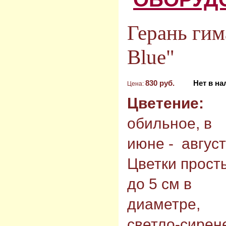
Герань гим
Blue"
830 руб.
Нет в н
Цена:
Цветение:
обильное, в
июне - август
Цветки прост
до 5 см в
диаметре,
светло-сирен