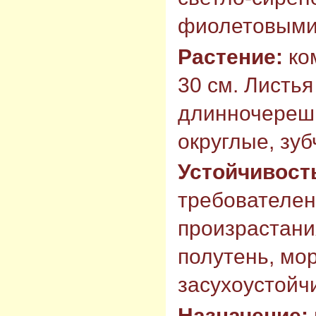
фиолетовыми
Растение:
ком
30 см. Листь
длинночерешк
округлые, зуб
Устойчивост
требователен
произрастани
полутень, мо
засухоустойч
Назначение: