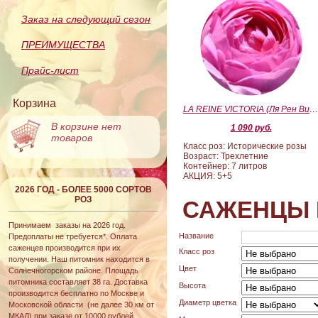
Заказ на следующий сезон
ПРЕИМУЩЕСТВА
Прайс-лист
Корзина
LA REINE VICTORIA (Ля Рен Виктория
В корзине нет
1 090 руб.
товаров
Класс роз: Исторические розы
Возраст: Трехлетние
Контейнер: 7 литров
АКЦИЯ: 5+5
2026 ГОД - БОЛЕЕ 5000 СОРТОВ
РОЗ
САЖЕНЦЫ 
Принимаем заказы на 2026 год.
Название
Предоплаты не требуется*. Оплата
саженцев производится при их
Класс роз
получении. Наш питомник находится в
Цвет
Солнечногорском районе. Площадь
питомника составляет 38 га. Доставка
Высота
производится бесплатно по Москве и
Диаметр цветка
Московской области (не далее 30 км от
МКАД) при заказе от 10000 рублей.