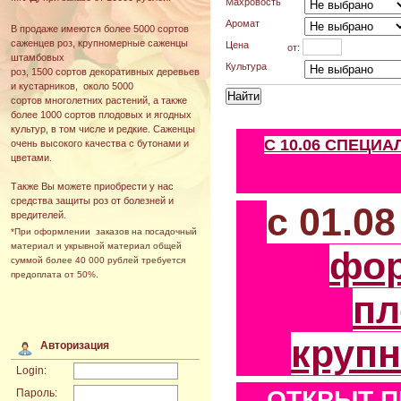
Махровость
Аромат
В продаже имеются более 5000 сортов
саженцев роз, крупномерные саженцы
Цена
от:
штамбовых
Культура
роз, 1500 сортов декоративных деревьев
и кустарников, около 5000
сортов многолетних растений, а также
более 1000 сортов плодовых и ягодных
культур, в том числе и редкие. Саженцы
С 10.06 СПЕЦИ
очень высокого качества с бутонами и
цветами.
Также Вы можете приобрести у нас
средства защиты роз от болезней и
с 01.0
вредителей.
*При оформлении заказов на посадочный
материал и укрывной материал общей
фо
суммой более 40 000 рублей требуется
предоплата от 50%.
пл
круп
Авторизация
Login:
ОТКРЫТ П
Пароль: