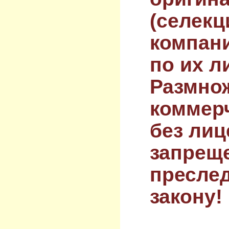
(селекц
компан
по их л
Размнож
коммер
без лиц
запрещ
преслед
закону!