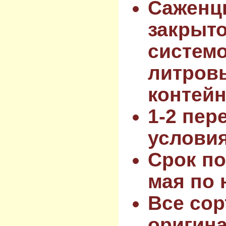
Саженц
закрыт
системо
литров
контейн
1-2 пер
услови
Срок по
мая по 
Все сор
оригин